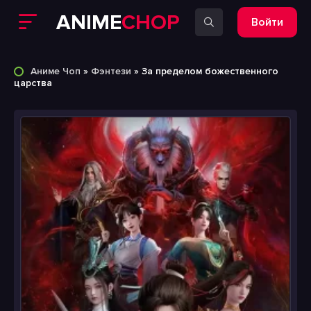
ANIME
CHOP
Войти
Аниме Чоп
»
Фэнтези
» За пределом божественного
царства