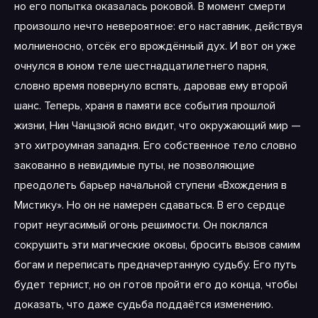
но его попытка оказалась роковой. В момент смерти
произошло нечто невероятное: его наставник, действуя
молниеносно, отсёк его врождённый дух. И вот он уже
очнулся в юном теле шестнадцатилетнего парня,
словно время повернуло вспять, даровав ему второй
шанс. Теперь, храня в памяти все события прошлой
жизни, Нин Чанцзюй ясно видит, что окружающий мир —
это хитроумная западня. Его собственное тело словно
закованно в невидимые путы, не позволяющие
преодолеть барьер начальной ступени «Вхождения в
Мистику». Но он не намерен сдаваться. В его сердце
горит неугасимый огонь решимости. Он поклялся
сокрушить эти магические оковы, бросить вызов самим
богам и переписать предначертанную судьбу. Его путь
будет тернист, но он готов пройти его до конца, чтобы
доказать, что даже судьба поддаётся изменению.