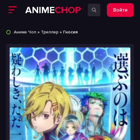
ANIME
CHOP
Войти
Аниме Чоп
»
Триллер
» Гносия