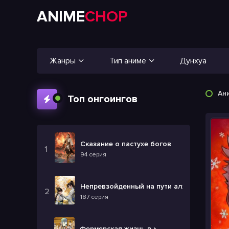
ANIME
CHOP
Жанры
Тип аниме
Дунхуа
Ан
Топ онгоингов
Сказание о пастухе богов
94 серия
Непревзойденный на пути алхимии
187 серия
Фермерская жизнь в ином мире 2