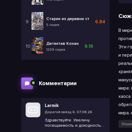
Сюж
Старик из деревни становится Святым ме
6.84
5 серия
В мир
проти
Детектив Конан
8.18
Эти г
1209 серия
и пер
реаль
храня
манус
Комментарии
мире,
хаоса
обрет
Larmik
мира,
Дорогой звёзд 6, 07.08.26
Здравствуйте. Увеличу
Экше
посещаемость и доходность
вашего сайта, решу все