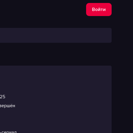
Войти
25
вершён
-сериал