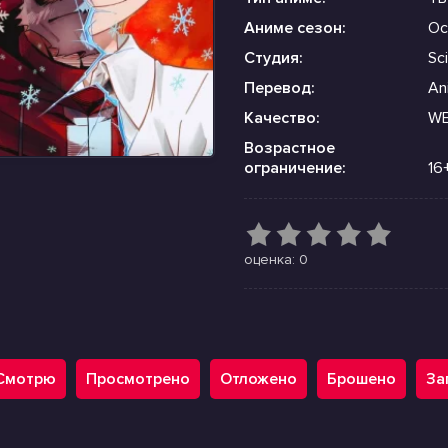
Аниме сезон:
Ос
Студия:
Sc
Перевод:
An
Качество:
WE
Возрастное
ограничение:
16
оценка: 0
Смотрю
Просмотрено
Отложено
Брошено
За