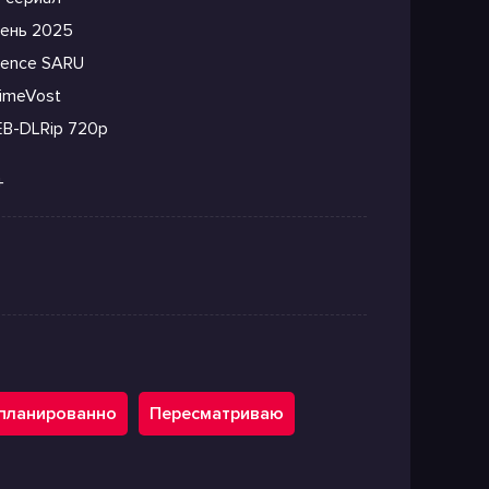
ень 2025
ience SARU
imeVost
B-DLRip 720p
+
планированно
Пересматриваю