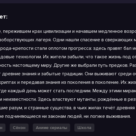
ет:
чом 2
е, пережившем крах цивилизации и начавшем медленное возр
воборствующих лагеря. Одни нашли спасение в сверкающих 
орода-крепости стали оплотом прогресса: здесь правят бал 
едовые технологии. Их жители забыли, что такое жизнь под 
ность настоящему миру. Другие же выбрали путь предков. Р
т древние знания и забытые традиции. Они выживают среди о
криптах и передавая знания из поколения в поколение. Их жи
 где каждый день может стать последним. Между этими мира
 и неизвестности. Здесь властвуют мутанты, рождённые в ре
шие разум, и странные существа, в чьих жилах течёт древняя
 не подчиняющиеся ни законам людей, ни логике выживания.
н
Сёнэн
Аниме сериалы
Школа