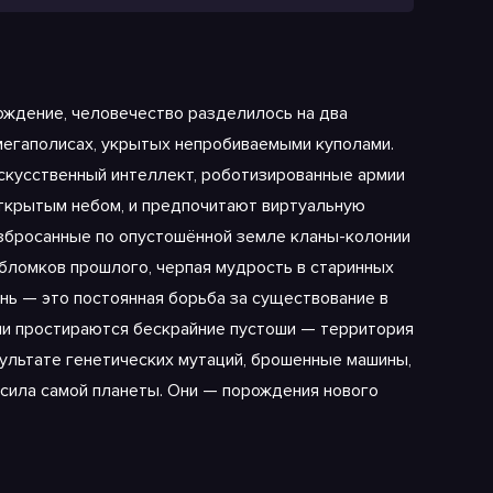
ождение, человечество разделилось на два
мегаполисах, укрытых непробиваемыми куполами.
искусственный интеллект, роботизированные армии
открытым небом, и предпочитают виртуальную
азбросанные по опустошённой земле кланы-колонии
бломков прошлого, черпая мудрость в старинных
знь — это постоянная борьба за существование в
ми простираются бескрайние пустоши — территория
зультате генетических мутаций, брошенные машины,
 сила самой планеты. Они — порождения нового