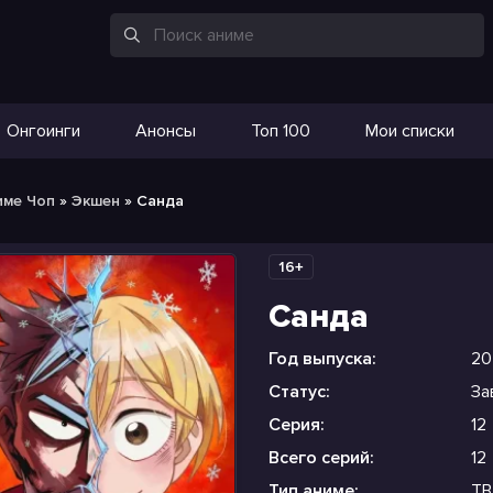
Онгоинги
Анонсы
Топ 100
Мои списки
име Чоп
»
Экшен
» Санда
16+
Санда
Год выпуска:
20
Статус:
За
Серия:
12
Всего серий:
12
Тип аниме:
ТВ