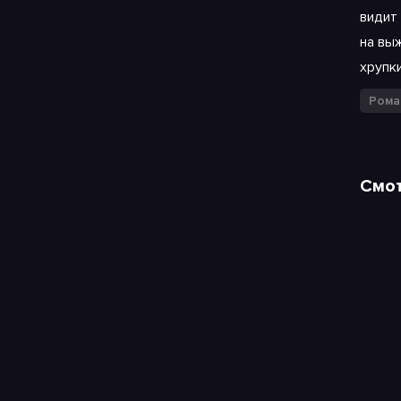
видит 
на вы
хрупк
Рома
Смот