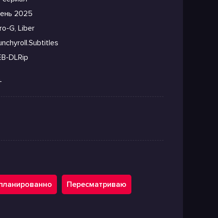
ень 2025
o-G, Liber
nchyroll.Subtitles
B-DLRip
+
планированно
Пересматриваю