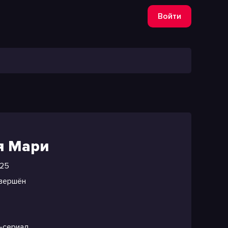
Войти
я Мари
25
вершён
-сериал