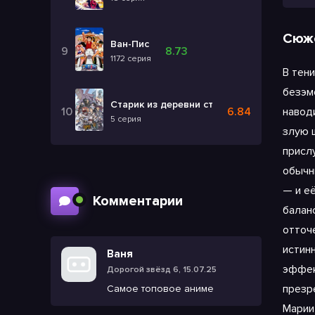
Сюж
Ван-Пис
8.73
1172 серия
В тен
безэм
Старик из деревни становится Святым ме
6.84
навод
5 серия
злую 
присл
обычн
— и е
Комментарии
балан
отточ
истин
Ваня
эффек
Дорогой звёзд 6, 15.07.25
презр
Самое топовое аниме
Марии