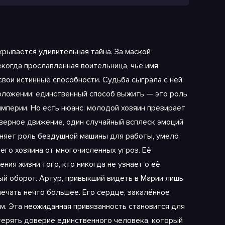
рывается удивительная тайна. За маской
когда прославленная воительница, чьё имя
свои истинные способности. Судьба сыграла с ней
оложении: единственный способ выжить — это роль
империи. Но есть нюанс: молодой хозяин презирает
верное движение, один случайный всплеск эмоций
лняет роль бездушной машины для работы, умело
го хозяина от многочисленных угроз. Её
ния жизни того, кто никогда не узнает о её
ый оборот. Артур, привыкший видеть в Марии лишь
ечать нечто большее. Его сердце, закалённое
м. Эта неожиданная привязанность становится для
отерять доверие единственного человека, который