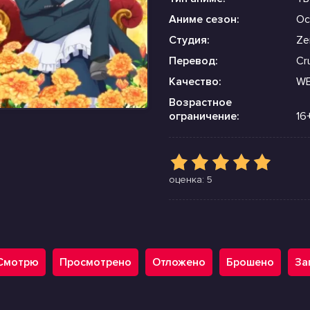
Аниме сезон:
Ос
Студия:
Zer
Перевод:
Cru
Качество:
WE
Возрастное
ограничение:
16
оценка: 5
ный замок
Смотрю
Просмотрено
Отложено
Брошено
За