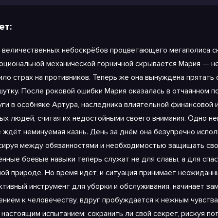
ет:
и величественных небоскрёбов процветающего мегаполиса ск
оциональной механической горничной скрывается Мария — не
чом 2
ило страх на противников. Теперь же она вынуждена прятать 
шутку. После роковой ошибки Мария оказалась в отчаянном п
уги в особняке Артура, наследника влиятельной финансовой 
ых людей, считая их недостойными своего внимания. Одно не
ё ждёт неминуемая казнь. День за днём она безупречно испо
сируя между обязанностями и необходимостью защищать свое
енные боевые навыки теперь служат не для славы, а для спасе
ной природе. Но время идёт, и ситуация принимает неожиданн
тивный инструмент для уборки и обслуживания, начинает зам
ением к человечеству, вдруг пробуждается к нежным чувства
 настоящим испытанием: сохранить ли свой секрет, рискуя п