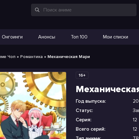
Онгоинги
Анонсы
Топ 100
Мои списки
име Чоп
»
Романтика
» Механическая Мари
16+
Механическа
Год выпуска:
20
Статус:
За
Серия:
12
Всего серий:
12
Тип аниме:
ТВ