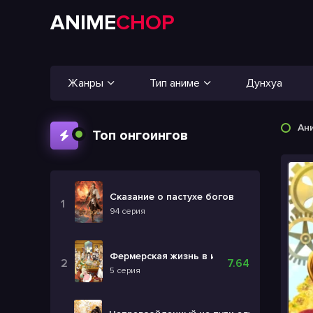
ANIME
CHOP
Жанры
Тип аниме
Дунхуа
Ан
Топ онгоингов
Сказание о пастухе богов
94 серия
Фермерская жизнь в ином мире 2
7.64
5 серия