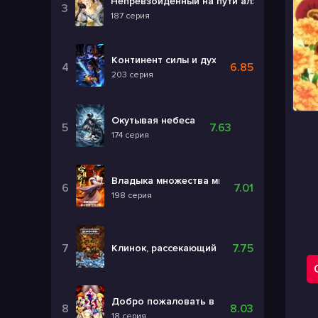
Непревзойденный на пути алхимии
187 серия
Континент силы и духа
6.85
203 серия
Окутывая небеса
7.63
174 серия
Владыка множества миров 3
7.01
198 серия
7.75
Клинок, рассекающий демонов: Бесконеч
Добро пожаловать в ад, Ирума! 4
8.03
18 серия