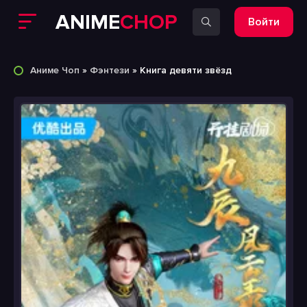
ANIME
CHOP
Войти
Аниме Чоп
»
Фэнтези
» Книга девяти звёзд