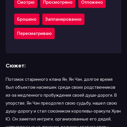
Смотрю
Просмотрено
Отложено
Брошено
Запланированно
Пересматриваю
Сюжет:
Потомок старинного клана Ян, Ян Чэн, долгое время
был объектом насмешек среди своих родственников
из-за медленного пробуждения своей души-дороги. В
упорстве, Ян Чэн преодолел свою судьбу, нашел свою
душу-дорогу и стал союзником королевы-оракула Хуан
Ю. Он заметил интриги, организованные его дядей,
направленные на лишение дедушку статуса главы