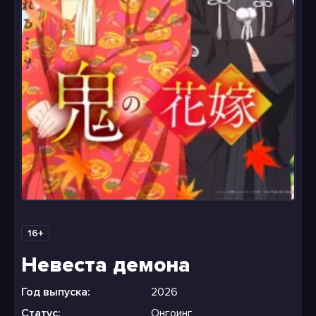
16+
Невеста демона
Год выпуска:
2026
Статус:
Онгоинг