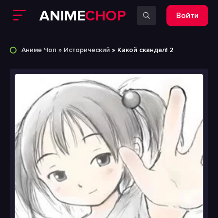
ANIME
CHOP
Войти
Аниме Чоп
»
Исторический
» Какой скандал! 2