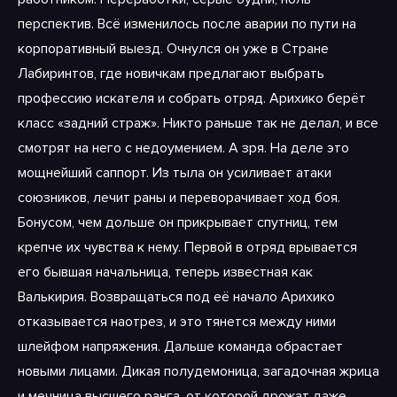
перспектив. Всё изменилось после аварии по пути на
корпоративный выезд. Очнулся он уже в Стране
Лабиринтов, где новичкам предлагают выбрать
профессию искателя и собрать отряд. Арихико берёт
класс «задний страж». Никто раньше так не делал, и все
смотрят на него с недоумением. А зря. На деле это
мощнейший саппорт. Из тыла он усиливает атаки
союзников, лечит раны и переворачивает ход боя.
Бонусом, чем дольше он прикрывает спутниц, тем
крепче их чувства к нему. Первой в отряд врывается
его бывшая начальница, теперь известная как
Валькирия. Возвращаться под её начало Арихико
отказывается наотрез, и это тянется между ними
шлейфом напряжения. Дальше команда обрастает
новыми лицами. Дикая полудемоница, загадочная жрица
и мечница высшего ранга, от которой дрожат даже