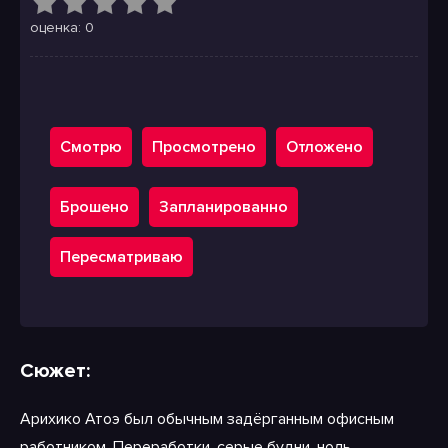
оценка: 0
Смотрю
Просмотрено
Отложено
Брошено
Запланированно
Пересматриваю
Сюжет:
Арихико Атоэ был обычным задёрганным офисным
работником. Переработки, серые будни, ноль