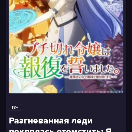
18+
Разгневанная леди
поклялась отомстить: Я