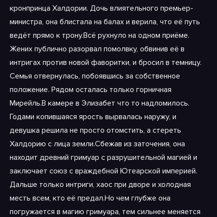
кронпринца Халдории. Дочь влиятельного премьер-
министра, она блистала на балах и верила, что её путь
ведёт прямо к трону.Всё рухнуло на одном приёме.
Жених публично разорвал помолвку, обвинив её в
интригах против новой фаворитки, и бросил в темницу.
Семья отвернулась, побоявшись за собственное
положение. Рядом осталась только горничная
Мирейль.В камере в Элизабет что то надломилось.
Годами копившаяся ярость вырвалась наружу, и
девушка решила не просто отомстить, а стереть
Халдорию с лица земли.Сбежав из заточения, она
находит древний гримуар с разрушительной магией и
заключает союз с враждебной Ютеарской империей.
Дальше только интриги, хаос при дворе и холодная
месть всем, кто её предал.Но чем глубже она
погружается в магию гримуара, тем сильнее меняется