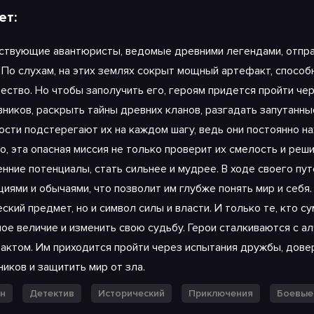
ет:
чом 2
ствующие авантюристы, ведомые древними легендами, отпра
. По слухам, на этих землях сокрыт мощный артефакт, спосо
ество. Но чтобы заполучить его, героям придется пройти че
вников, раскрыть тайны древних кланов, разгадать запутанн
ости подстерегают их на каждом шагу, ведь они постоянно н
о, эта опасная миссия не только проверит их смелость и реш
енние потенциалы, стать сильнее и мудрее. В ходе своего пу
циями и обычаями, что позволит им глубже понять мир и себя.
ский предмет, но и символ силы и власти. И только те, кто с
ное величие и изменить свою судьбу. Герои сталкиваются с а
актом. Им приходится пройти через испытания дружбы, довер
иков и защитить мир от зла.
н
Детектив
Исторический
Приключения
Боевые