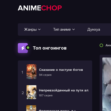
ANIME
CHOP
Жанры
Тип аниме
Дунхуа
Ан
Топ онгоингов
Сказание о пастухе богов
94 серия
Непревзойденный на пути алхимии
187 серия
Фермерская жизнь в ином мире 2