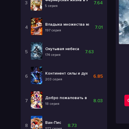
7.64
5 серия
Владыка множества миров 3
7.01
197 серия
Окутывая небеса
7.63
174 серия
Континент силы и духа
6.85
203 серия
Добро пожаловать в ад, Ирума! 4
8.03
18 серия
Ван-Пис
8.73
1172 серия