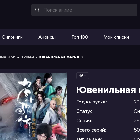
Онгоинги
Анонсы
Топ 100
Мои списки
име Чоп
»
Экшен
» Ювенильная песня 3
16+
Ювенильная 
Год выпуска:
20
Статус:
Он
Серия:
25
Всего серий:
50
Тип аниме:
O