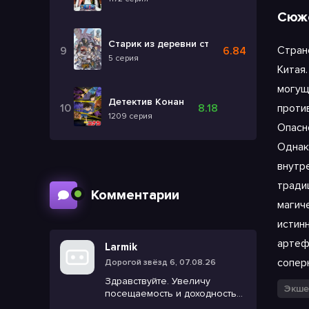
Сюж
Старик из деревни становится Святым ме
Стран
6.84
5 серия
Китая
могущ
Детектив Конан
проти
8.18
1209 серия
Опасн
Однак
внутр
тради
Комментарии
магиче
истин
артеф
Larmik
соперн
Дорогой звёзд 6, 07.08.26
Здравствуйте. Увеличу
Экше
посещаемость и доходность
вашего сайта, решу все