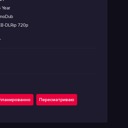
 Year
moDub
B-DLRip 720p
+
планированно
Пересматриваю