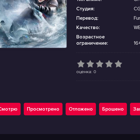
Студия:
CG
Перевод:
Fu
Качество:
WE
Возрастное
ограничение:
16
оценка: 0
Смотрю
Просмотрено
Отложено
Брошено
За