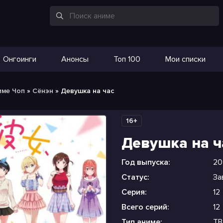
Онгоинги
Анонсы
Топ 100
Мои списки
име Чоп
»
Сёнэн
» Девушка на час
16+
Девушка на ч
Год выпуска:
20
Статус:
За
Серия:
12
Всего серий:
12
Тип аниме:
ТВ