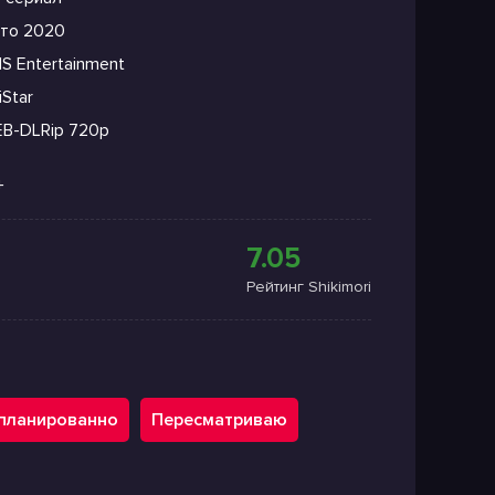
то 2020
S Entertainment
Star
B-DLRip 720p
+
7.05
Рейтинг Shikimori
планированно
Пересматриваю