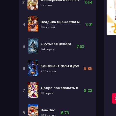
7.64
5 серия
Владыка множества миров 3
7.01
197 серия
Окутывая небеса
7.63
174 серия
Континент силы и духа
6.85
203 серия
Добро пожаловать в ад, Ирума! 4
8.03
18 серия
Ван-Пис
8.73
1172 серия