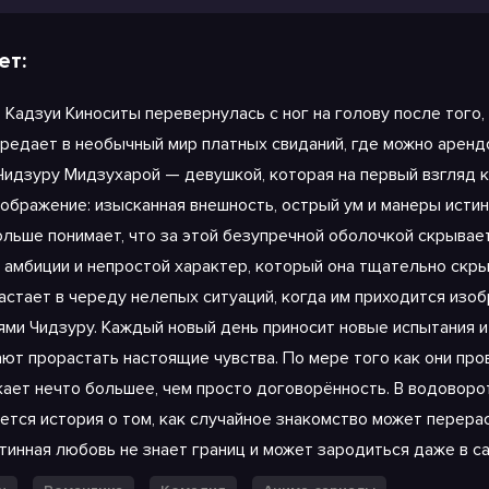
ет:
чом 2
 Кадзуи Киноситы перевернулась с ног на голову после того,
бредает в необычный мир платных свиданий, где можно аренд
 Чидзуру Мидзухарой — девушкой, которая на первый взгляд
оображение: изысканная внешность, острый ум и манеры истин
ольше понимает, что за этой безупречной оболочкой скрывает
, амбиции и непростой характер, который она тщательно скры
астает в череду нелепых ситуаций, когда им приходится из
ями Чидзуру. Каждый новый день приносит новые испытания и
ают прорастать настоящие чувства. По мере того как они пр
кает нечто большее, чем просто договорённость. В водоворо
ется история о том, как случайное знакомство может перерас
стинная любовь не знает границ и может зародиться даже в 