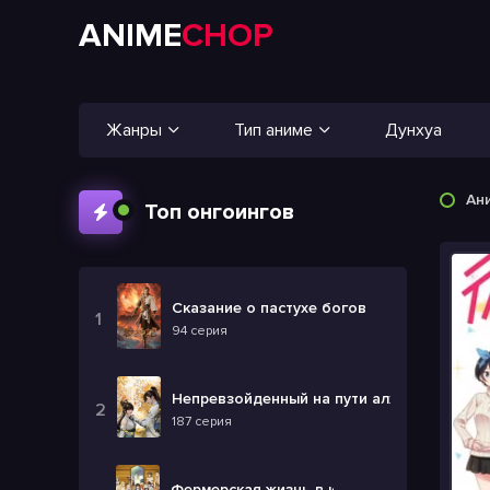
ANIME
CHOP
Жанры
Тип аниме
Дунхуа
Ан
Топ онгоингов
Сказание о пастухе богов
94 серия
Непревзойденный на пути алхимии
187 серия
Фермерская жизнь в ином мире 2