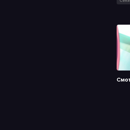
Сёнэ
Смот