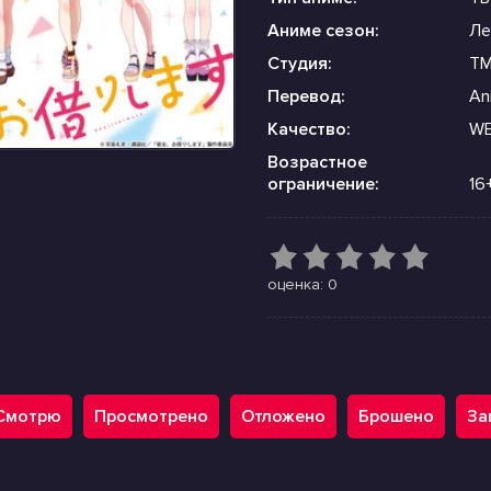
Аниме сезон:
Ле
Студия:
TM
Перевод:
Ani
Качество:
WE
Возрастное
ограничение:
16
оценка: 0
Смотрю
Просмотрено
Отложено
Брошено
За