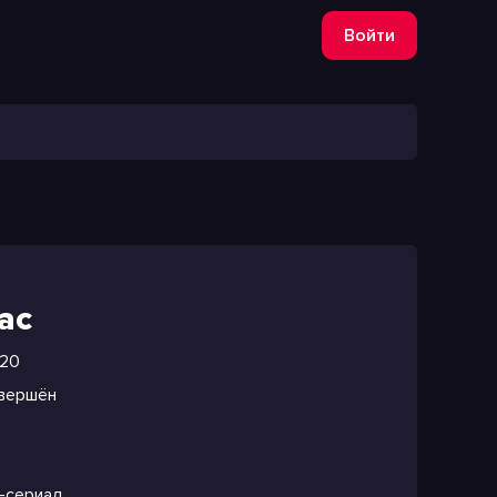
Войти
ас
20
вершён
-сериал