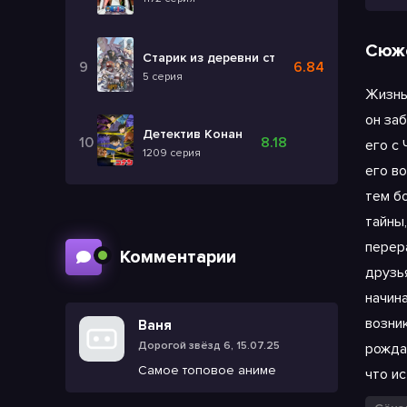
Сюж
Старик из деревни становится Святым ме
6.84
5 серия
Жизнь
он за
Детектив Конан
8.18
его с
1209 серия
его в
тем б
тайны
перер
Комментарии
друзь
начин
возни
Ваня
Дорогой звёзд 6, 15.07.25
рожда
Самое топовое аниме
что и