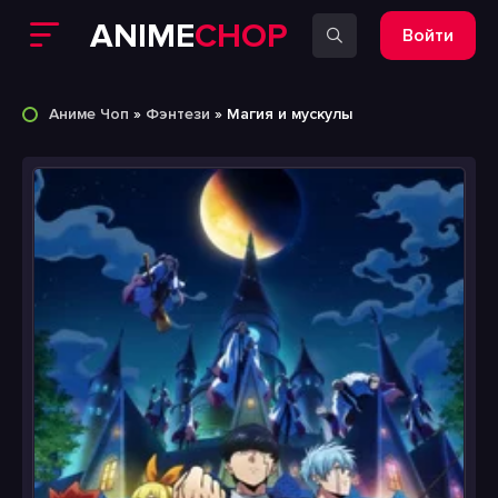
ANIME
CHOP
Войти
Аниме Чоп
»
Фэнтези
» Магия и мускулы