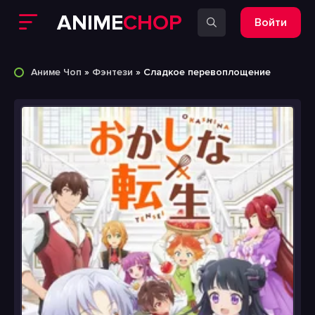
ANIME
CHOP
Войти
Аниме Чоп
»
Фэнтези
» Сладкое перевоплощение