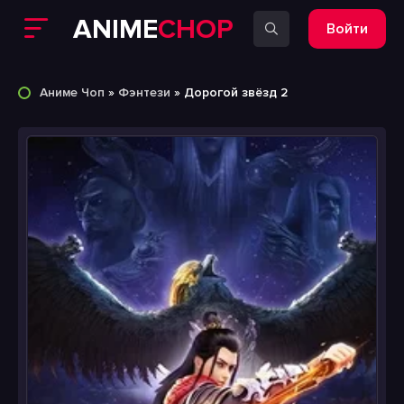
ANIME
CHOP
Войти
Аниме Чоп
»
Фэнтези
» Дорогой звёзд 2