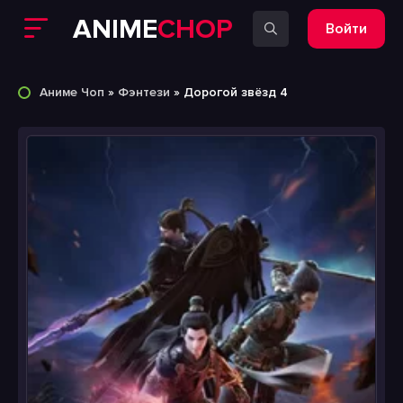
ANIME
CHOP
Войти
Аниме Чоп
»
Фэнтези
» Дорогой звёзд 4