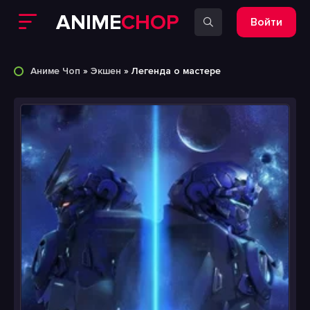
ANIME
CHOP
Войти
Аниме Чоп
»
Экшен
» Легенда о мастере