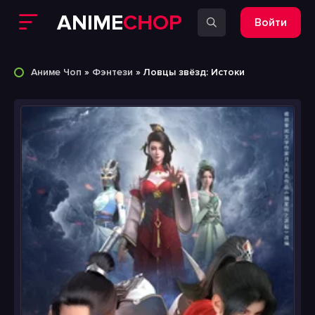
ANIME
CHOP
Войти
Аниме Чоп
»
Фэнтези
» Ловцы звёзд: Истоки