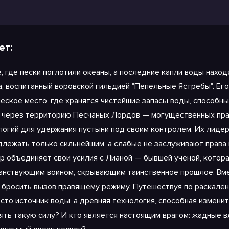
чом 2
ет:
е, где пески поглотили океаны, а последние капли воды наход
а, воспитанный воровской гильдией "Пепельные Ястребы". Ег
еское место, где хранятся чистейшие запасы воды, способные
 через территорию Песчаных Лордов — могущественных прав
логий для удержания пустыни под своим контролем. Их лидер,
длежать только сильнейшим, а слабые не заслуживают права 
ир объединяет свои усилия с Лианой — бывшей учёной, котора
анствующим воином, скрывающим таинственное прошлое. Вмес
 бросить вызов правящему режиму. Путешествуя по раскалённ
осто источник воды, а древняя технология, способная изменит
ять такую силу? И кто является настоящим врагом: жадные в