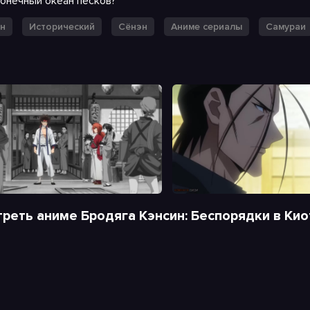
конечный океан песков?
н
Исторический
Сёнэн
Аниме сериалы
Самураи
реть аниме Бродяга Кэнсин: Беспорядки в Кио