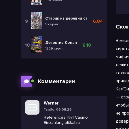
Старик из деревни становится Святым ме
6.84
5 серия
Сюж
В мир
Детектив Конан
8.18
сирот
1209 серия
мифич
лежит
техно
прина
Комментарии
Кал'З
— стр
Werner
чтобы
Гамбо, 06.08.26
не пр
References: Nv1 Casino
довер
Einzahlung plitkat.ru