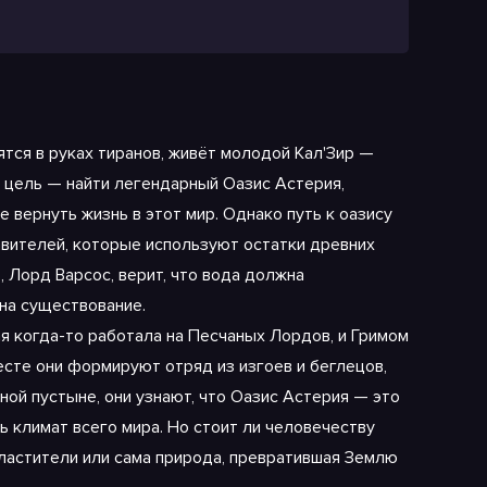
ятся в руках тиранов, живёт молодой Кал'Зир —
о цель — найти легендарный Оазис Астерия,
 вернуть жизнь в этот мир. Однако путь к оазису
ителей, которые используют остатки древних
 Лорд Варсос, верит, что вода должна
на существование.
я когда-то работала на Песчаных Лордов, и Гримом
те они формируют отряд из изгоев и беглецов,
ой пустыне, они узнают, что Оазис Астерия — это
ь климат всего мира. Но стоит ли человечеству
ластители или сама природа, превратившая Землю