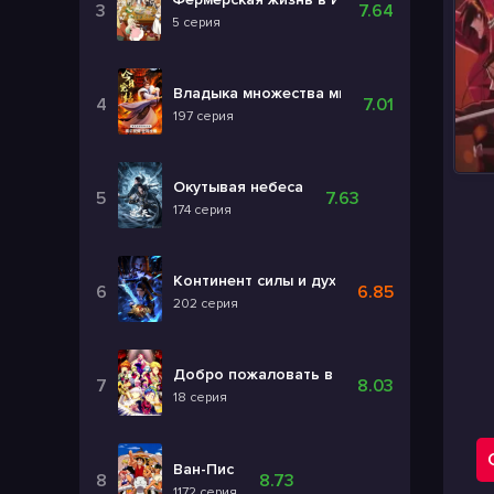
7.64
5 серия
Владыка множества миров 3
7.01
197 серия
Окутывая небеса
7.63
174 серия
Континент силы и духа
6.85
202 серия
Добро пожаловать в ад, Ирума! 4
8.03
18 серия
Ван-Пис
8.73
1172 серия