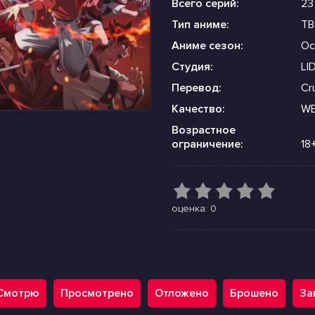
Всего серий:
23
Тип аниме:
ТВ
Аниме сезон:
Ос
Студия:
LI
Перевод:
Cru
Качество:
WE
Возрастное
ограничение:
18
оценка: 0
Смотрю
Просмотрено
Отложено
Брошено
За