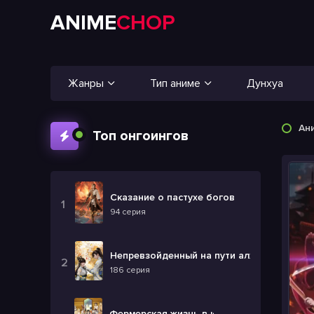
ANIME
CHOP
Жанры
Тип аниме
Дунхуа
Ан
Топ онгоингов
Сказание о пастухе богов
94 серия
Непревзойденный на пути алхимии
186 серия
Фермерская жизнь в ином мире 2