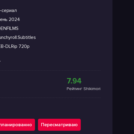
-сериал
ень 2024
DENFILMS
nchyroll.Subtitles
B-DLRip 720p
+
7.94
Рейтинг Shikimori
планированно
Пересматриваю