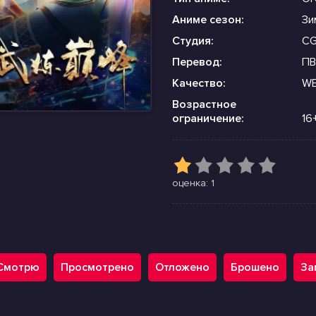
Аниме сезон:
Зи
Студия:
CG
Перевод:
ПВ
Качество:
WE
Возрастное
ограничение:
16
оценка: 1
ный замок
Смотрю
Просмотрено
Отложено
Брошено
За