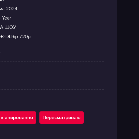
ма 2024
 Year
А ШОУ
B-DLRip 720p
+
планированно
Пересматриваю