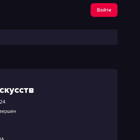
Войти
скусств
24
вершён
NA