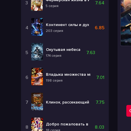
7.64
5 серия
Континент силы и духа
6.85
203 серия
Окутывая небеса
7.63
174 серия
Владыка множества миров 3
7.01
198 серия
7.75
Клинок, рассекающий демонов: Бесконеч
Добро пожаловать в ад, Ирума! 4
8.03
18 серия