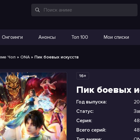
Онгоинги
Анонсы
Топ 100
Мои списки
име Чоп
»
ONA
» Пик боевых искусств
16+
Пик боевых и
Год выпуска:
20
Статус:
За
Серия:
48
Всего серий:
48
Тип аниме:
O