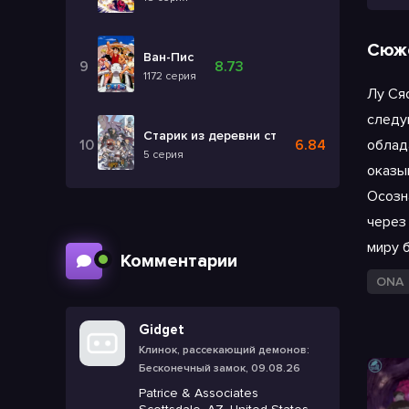
Сюж
Ван-Пис
8.73
1172 серия
Лу Ся
следу
Старик из деревни становится Святым ме
6.84
облад
5 серия
оказы
Осозн
через
миру 
Комментарии
ONA
Gidget
Клинок, рассекающий демонов:
Бесконечный замок, 09.08.26
Patrice & Associates