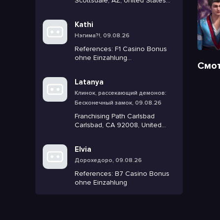
Scottsdale, AZ, United Ѕtates
16265237726 Bookmarks
Kathi
Нэгима?!, 09.08.26
References: F1 Casino Bonus
ohne Einzahlung
Смот
https://www.arabtrvl.com
Latanya
Клинок, рассекающий демонов:
Бесконечный замок, 09.08.26
Franchising Path Carlsbad
Carlsbad, СA 92008, United
Stateѕ +18587536197 5 c
Elvia
Дорохедоро, 09.08.26
References: B7 Casino Bonus
ohne Einzahlung