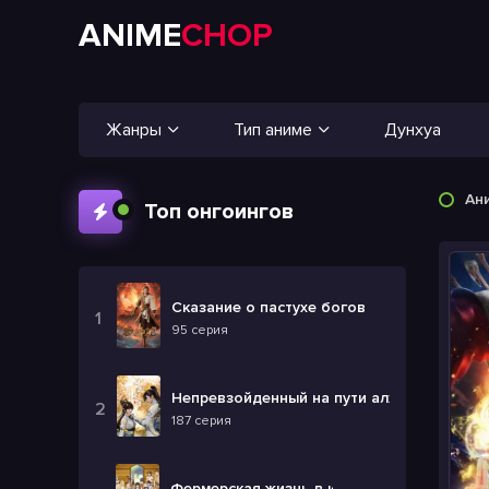
ANIME
CHOP
Жанры
Тип аниме
Дунхуа
Ан
Топ онгоингов
Сказание о пастухе богов
95 серия
Непревзойденный на пути алхимии
187 серия
Фермерская жизнь в ином мире 2