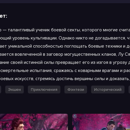
ет:
о — талантливый ученик боевой секты, которого многие счит
ющий уровень культивации. Однако никто не догадывается, ч
чом 2
ает уникальной способностью поглощать боевые техники и до
вается вовлеченной в заговор могущественных кланов, Лу Ся
ание своей истинной силы превращает его из изгоя в угрозу 
 смертельные испытания, сражаясь с коварными врагами и ра
боевых искусств, стремясь достичь вершины силы и доказать,
Экшен
Приключения
Фэнтези
Исторический