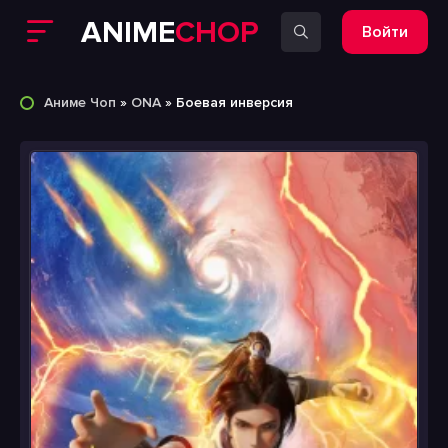
ANIME
CHOP
Войти
Аниме Чоп
»
ONA
» Боевая инверсия