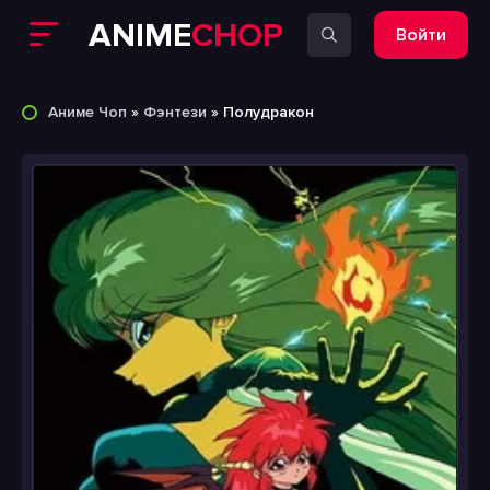
ANIME
CHOP
Войти
Аниме Чоп
»
Фэнтези
» Полудракон