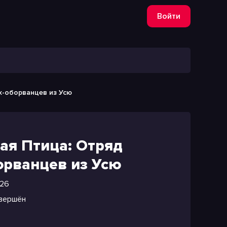
Войти
х-оборванцев из Усю
ая Птица: Отряд
орванцев из Усю
26
вершён