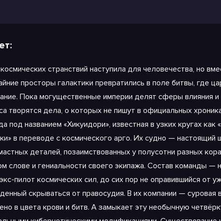
чом 2
ет:
 космических странствий наступила для человечества, но вме
айние просторы галактики превратились в поле битвы, где ца
ание. Пока могущественные империи делят сферы влияния и с
са творятся дела, о которых не пишут в официальных хроник
да под названием «Хикуидори», известная в узких кругах ка
ки» в переводе с космического арго. Их судно — настоящий 
мастных деталей, позаимствованных у полусотни разных кор
ом слове и гениальности своего экипажа. Состав команды — 
экс-пилот космических сил, до сих пор не оправившийся от у
денный скрываться от правосудия. В их компании — суровая 
ено в цвета крови и битв. А замыкает эту необычную четвёрку