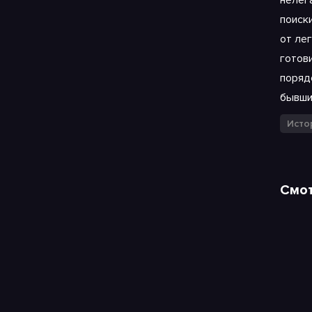
нелег
поиск
от ле
готов
поряд
бывши
Исто
Смот