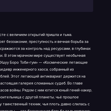
сте с величием открытий пришла и тьма.
рят беззаконие, преступность и вечная борьба за
ражаются за контроль над ресурсами, в глубинах
ах. В этом мрачном мире существует необычная
к «Ушуу Боро Тоби-гум» — «Космические летающие
шедевр инженерного хаоса, собранный из
аблей. Этот летающий антиквариат держится на
настоящая галерея сломанных судеб. Во главе
жасов войны. Рядом с ним ютится юный гений-хакер,
воительница с другой планеты, чьё прошлое
 таинственный техник, чья плоть давно слилась с