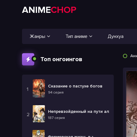
ANIME
CHOP
Жанры
Тип аниме
Дунхуа
Ан
Топ онгоингов
Сказание о пастухе богов
94 серия
Непревзойденный на пути алхимии
187 серия
Фермерская жизнь в ином мире 2