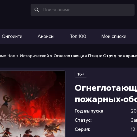
Онгоинги
Анонсы
Топ 100
Мои списки
име Чоп
»
Исторический
» Огнеглотающая Птица: Отряд пожарны
16+
Огнеглотающ
пожарных-об
Год выпуска:
20
Статус:
За
Серия:
12