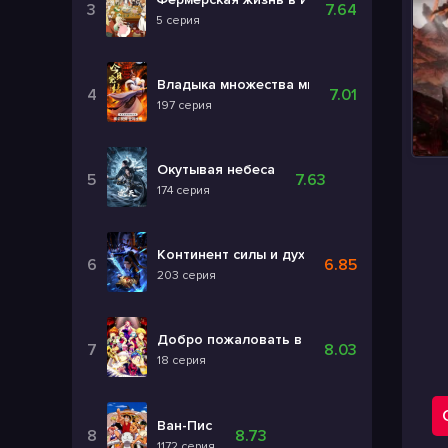
7.64
5 серия
Владыка множества миров 3
7.01
197 серия
Окутывая небеса
7.63
174 серия
Континент силы и духа
6.85
203 серия
Добро пожаловать в ад, Ирума! 4
8.03
18 серия
Ван-Пис
8.73
1172 серия