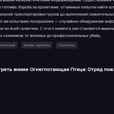
альными кибернетическими модификациями. Существование к
и топлива, борьба за пропитание, отчаянные попытки найти хо
гальной транспортировки грузов до выполнения сомнительны
ит им испытание посерьёзнее — случайное обнаружение инф
ок во всей галактике. С этого момента они становятся мише
х союзников, от военных до профессиональных убийц.
рический
Аниме сериалы
Онгоинги
реть аниме Огнеглотающая Птица: Отряд пож