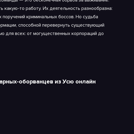
оманды — это бесконечная борьба за выживание:
ть какую-то работу. Их деятельность разнообразна:
х поручений криминальных боссов. Но судьба
ормации, способной перевернуть существующий
нью для всех: от могущественных корпораций до
арных-оборванцев из Усю онлайн