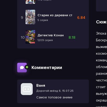
Старик из деревни становится Святым ме
6.84
5 серия
Сюж
Эпоха
Детектив Конан
8.18
Бескр
1209 серия
выжив
космо
коман
облом
Комментарии
разно
честн
Ваня
стоит 
Дорогой звёзд 6, 15.07.25
вынуж
Самое топовое аниме
окраш