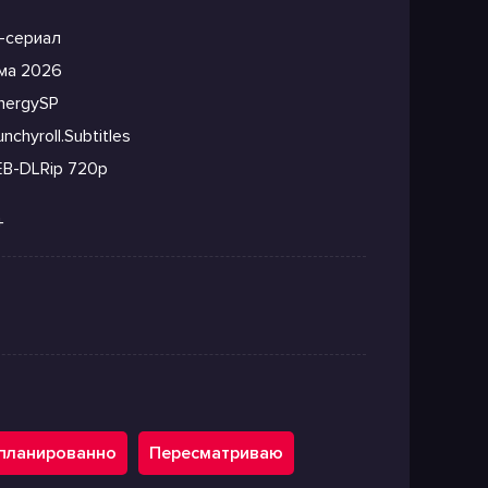
-сериал
ма 2026
nergySP
nchyroll.Subtitles
B-DLRip 720p
+
планированно
Пересматриваю