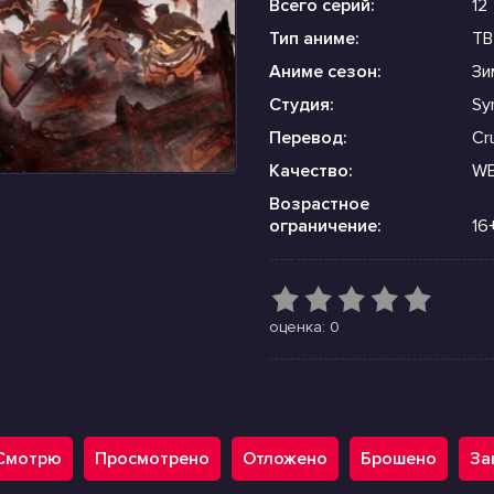
Всего серий:
12
Тип аниме:
ТВ
Аниме сезон:
Зи
Студия:
Sy
Перевод:
Cru
Качество:
WE
Возрастное
ограничение:
16
оценка: 0
Смотрю
Просмотрено
Отложено
Брошено
За